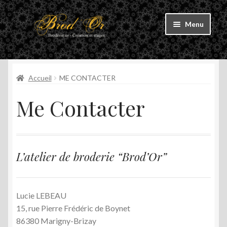
Aller
Aller
Menu
à
au
la
contenu
Accueil
navigation
Accueil
ME CONTACTER
Mon Parcours
Me Contacter
Ouvrir
Les cours
le
menu
L’atelier
enfant
L’atelier de broderie “Brod’Or”
Actualité
Me Contacter
Lucie LEBEAU
15, rue Pierre Frédéric de Boynet
Ouvrir
Boutique
86380 Marigny-Brizay
le