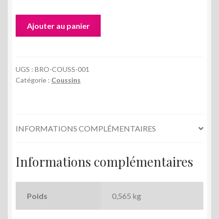
quantité
Ajouter au panier
de
Coussin
rose
brodé
UGS :
BRO-COUSS-001
Catégorie :
Coussins
de
perles
INFORMATIONS COMPLÉMENTAIRES
Informations complémentaires
Poids
0,565 kg