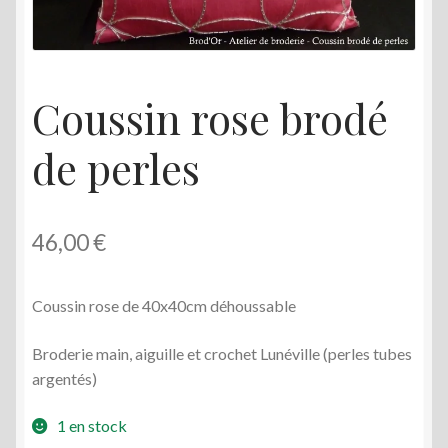
menu
enfant
Coussin rose brodé
de perles
46,00
€
Coussin rose de 40x40cm déhoussable
Broderie main, aiguille et crochet Lunéville (perles tubes
argentés)
1 en stock