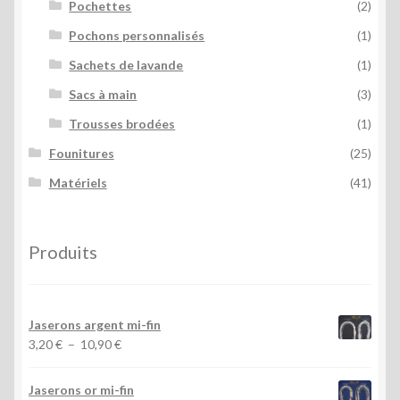
Pochettes
(2)
Pochons personnalisés
(1)
Sachets de lavande
(1)
Sacs à main
(3)
Trousses brodées
(1)
Founitures
(25)
Matériels
(41)
Produits
Jaserons argent mi-fin
Plage
3,20
€
–
10,90
€
de
prix :
Jaserons or mi-fin