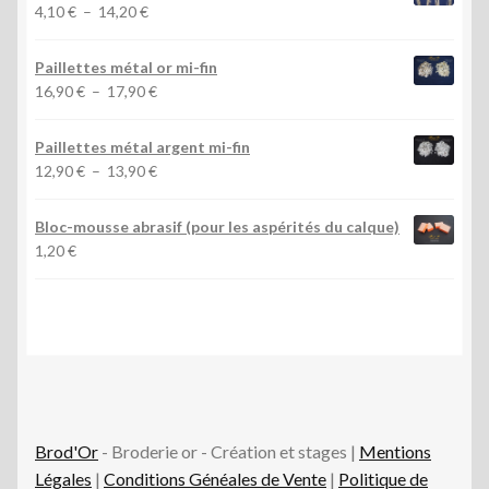
3,20 €
Plage
4,10
€
–
14,20
€
à
de
10,90 €
prix :
Paillettes métal or mi-fin
4,10 €
Plage
16,90
€
–
17,90
€
à
de
14,20 €
prix :
Paillettes métal argent mi-fin
16,90 €
Plage
12,90
€
–
13,90
€
à
de
17,90 €
prix :
Bloc-mousse abrasif (pour les aspérités du calque)
12,90 €
1,20
€
à
13,90 €
Brod'Or
- Broderie or - Création et stages |
Mentions
Légales
|
Conditions Généales de Vente
|
Politique de