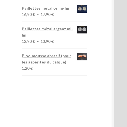
10,90 €
prix :
Paillettes métal or mi-fin
4,10 €
Plage
16,90
€
–
17,90
€
à
de
14,20 €
prix :
Paillettes métal argent mi-
16,90 €
fin
à
Plage
12,90
€
–
13,90
€
17,90 €
de
prix :
Bloc-mousse abrasif (pour
12,90 €
les aspérités du calque)
à
1,20
€
13,90 €