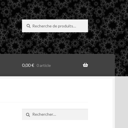
Recherche
Recherche
pour :
0,00
€
0 article
Rechercher :