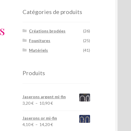
Catégories de produits
s
Créations brodées
(26)
Founitures
(25)
Matériels
(41)
Produits
Jaserons argent mi-fin
Plage
3,20
€
–
10,90
€
de
prix :
Jaserons or mi-fin
3,20 €
Plage
4,10
€
–
14,20
€
à
de