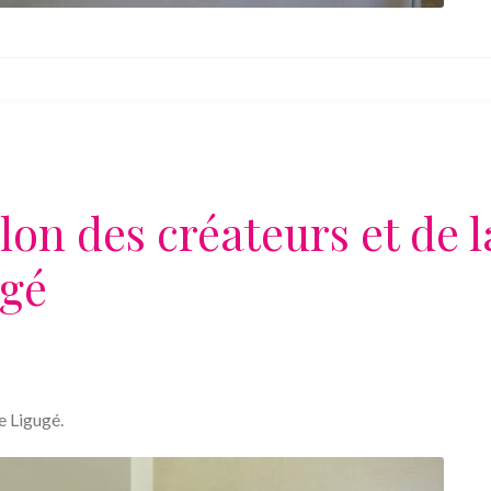
u
on des créateurs et de l
ugé
e Ligugé.