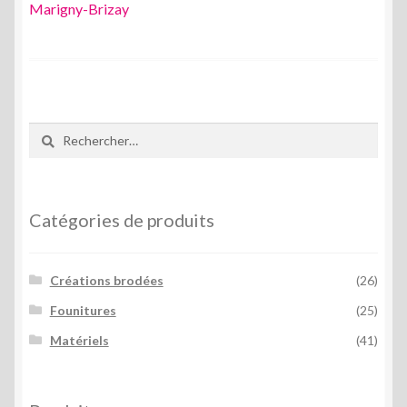
de
Marigny-Brizay
l’article
Rechercher :
Catégories de produits
Créations brodées
(26)
Founitures
(25)
Matériels
(41)