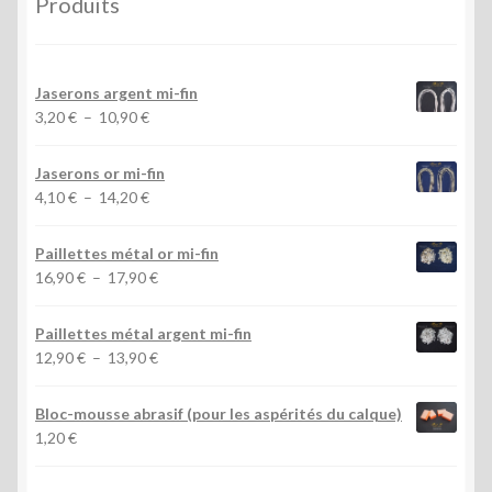
Produits
Jaserons argent mi-fin
Plage
3,20
€
–
10,90
€
de
prix :
Jaserons or mi-fin
3,20 €
Plage
4,10
€
–
14,20
€
à
de
10,90 €
prix :
Paillettes métal or mi-fin
4,10 €
Plage
16,90
€
–
17,90
€
à
de
14,20 €
prix :
Paillettes métal argent mi-fin
16,90 €
Plage
12,90
€
–
13,90
€
à
de
17,90 €
prix :
Bloc-mousse abrasif (pour les aspérités du calque)
12,90 €
1,20
€
à
13,90 €