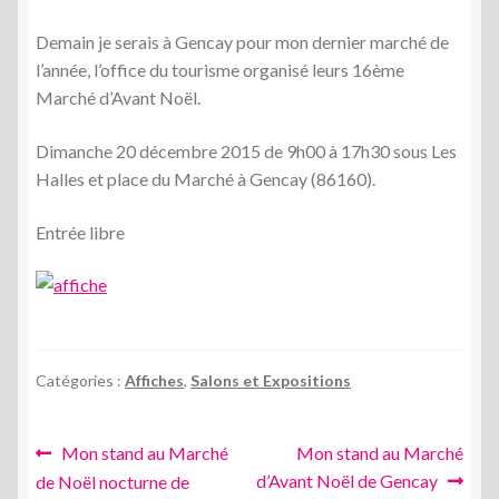
menu
Demain je serais à Gencay pour mon dernier marché de
enfant
l’année, l’office du tourisme organisé leurs 16ème
Marché d’Avant Noël.
Dimanche 20 décembre 2015 de 9h00 à 17h30 sous Les
Halles et place du Marché à Gencay (86160).
Entrée libre
Catégories :
Affiches
,
Salons et Expositions
Navigation
Article
Article
Mon stand au Marché
Mon stand au Marché
précédent :
suivant :
d’Avant Noël de Gencay
de Noël nocturne de