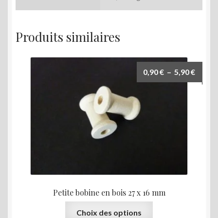
Produits similaires
Plage
0,90
€
–
5,90
€
de
prix :
0,90 €
à
5,90 €
Petite bobine en bois 27 x 16 mm
Ce
Choix des options