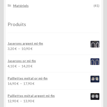
Matériels
(41)
Produits
Jaserons argent mi-fin
Plage
3,20
€
–
10,90
€
de
prix :
Jaserons or mi-fin
3,20 €
Plage
4,10
€
–
14,20
€
à
de
10,90 €
prix :
Paillettes métal or mi-fin
4,10 €
Plage
16,90
€
–
17,90
€
à
de
14,20 €
prix :
Paillettes métal argent mi-fin
16,90 €
Plage
12,90
€
–
13,90
€
à
de