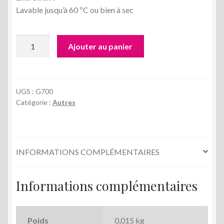
Lavable jusqu’à 60 ºC ou bien à sec
quantité
Ajouter au panier
de
Entoilage
en
tissu
UGS :
G700
Catégorie :
Autres
thermoccollant
Vlieseline
G700
blanc
INFORMATIONS COMPLÉMENTAIRES
-
10
x
Informations complémentaires
90
cm
Poids
0,015 kg