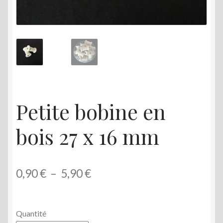
menu
enfant
Petite bobine en
bois 27 x 16 mm
Plage
0,90
€
–
5,90
€
de
prix :
Quantité