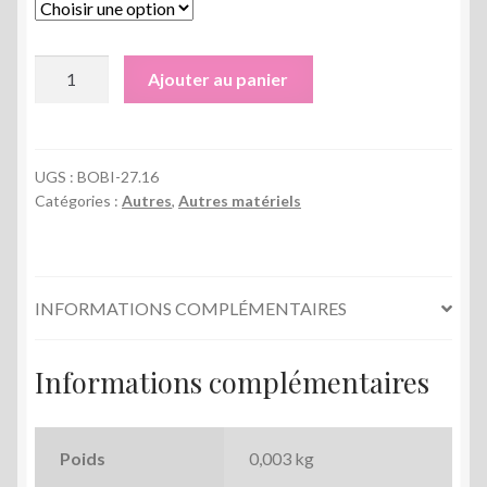
0,90 €
à
quantité
Ajouter au panier
5,90 €
de
Petite
bobine
en
UGS :
BOBI-27.16
Catégories :
Autres
,
Autres matériels
bois
27
x
16
INFORMATIONS COMPLÉMENTAIRES
mm
Informations complémentaires
Poids
0,003 kg