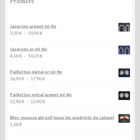
Produits
Jaserons argent mi-fin
Plage
3,20
€
–
10,90
€
de
prix :
Jaserons or mi-fin
3,20 €
Plage
4,10
€
–
14,20
€
à
de
10,90 €
prix :
Paillettes métal or mi-fin
4,10 €
Plage
16,90
€
–
17,90
€
à
de
14,20 €
prix :
Paillettes métal argent mi-fin
16,90 €
Plage
12,90
€
–
13,90
€
à
de
17,90 €
prix :
Bloc-mousse abrasif (pour les aspérités du calque)
12,90 €
1,20
€
à
13,90 €