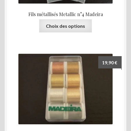
Fils métallisés Metallic n°4 Madeira
Ce
Choix des options
produit
a
plusieurs
variations.
Les
19,90
€
options
peuvent
être
choisies
sur
la
page
du
produit