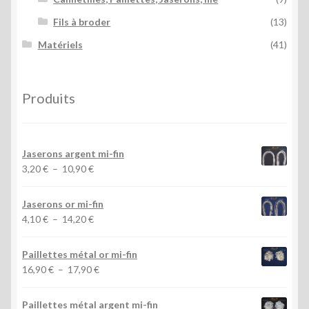
Fils à broder
(13)
Matériels
(41)
Produits
Jaserons argent mi-fin
Plage
3,20
€
–
10,90
€
de
prix :
Jaserons or mi-fin
3,20 €
Plage
4,10
€
–
14,20
€
à
de
10,90 €
prix :
Paillettes métal or mi-fin
4,10 €
Plage
16,90
€
–
17,90
€
à
de
14,20 €
prix :
Paillettes métal argent mi-fin