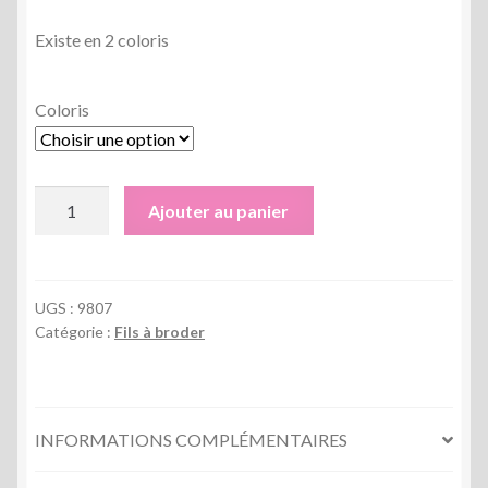
Existe en 2 coloris
Coloris
quantité
Ajouter au panier
de
Fils
métallisés
Metallic
UGS :
9807
Catégorie :
Fils à broder
n°6
Madeira
INFORMATIONS COMPLÉMENTAIRES