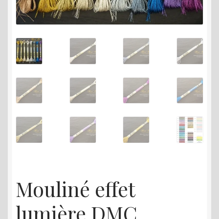
menu
enfant
Mouliné effet
lumière DMC