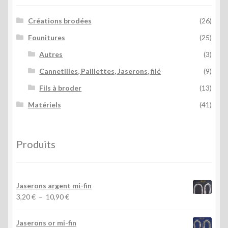
page
Créations brodées
(26)
du
produit
Founitures
(25)
Autres
(3)
Cannetilles, Paillettes, Jaserons, filé
(9)
Fils à broder
(13)
Matériels
(41)
Produits
Jaserons argent mi-fin
Plage
3,20
€
–
10,90
€
de
prix :
Jaserons or mi-fin