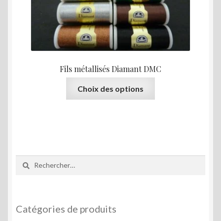
sur
la
page
du
produit
Fils métallisés Diamant DMC
Ce
Choix des options
produit
a
plusieurs
variations.
Les
options
Rechercher :
peuvent
être
choisies
sur
Catégories de produits
la