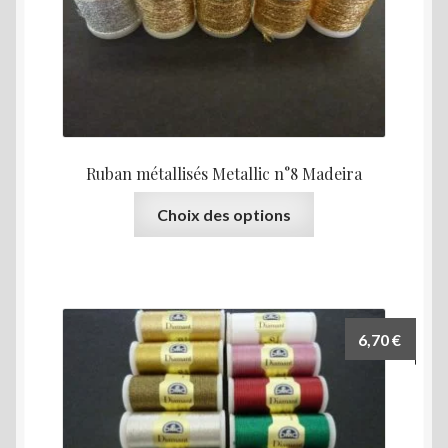
choisies
sur
la
page
du
produit
Ruban métallisés Metallic n°8 Madeira
Ce
Choix des options
produit
a
plusieurs
variations.
Les
6,70
€
options
peuvent
être
choisies