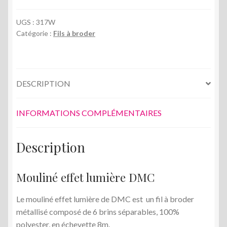
effet
lumière
UGS :
317W
Catégorie :
Fils à broder
DMC
DESCRIPTION
INFORMATIONS COMPLÉMENTAIRES
Description
Mouliné effet lumière DMC
Le mouliné effet lumière de DMC est un fil à broder
métallisé composé de 6 brins séparables, 100%
polyester, en échevette 8m.