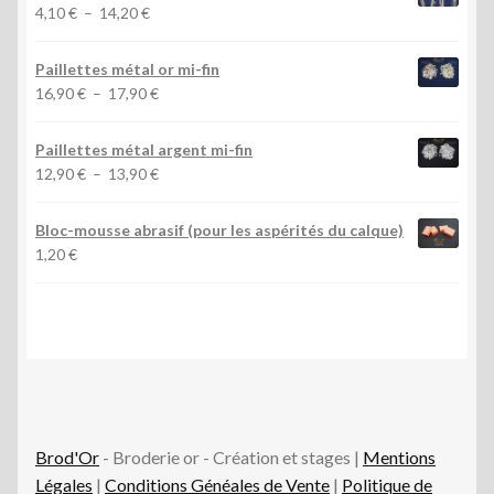
3,20 €
Plage
4,10
€
–
14,20
€
à
de
10,90 €
prix :
Paillettes métal or mi-fin
4,10 €
Plage
16,90
€
–
17,90
€
à
de
14,20 €
prix :
Paillettes métal argent mi-fin
16,90 €
Plage
12,90
€
–
13,90
€
à
de
17,90 €
prix :
Bloc-mousse abrasif (pour les aspérités du calque)
12,90 €
1,20
€
à
13,90 €
Brod'Or
- Broderie or - Création et stages |
Mentions
Légales
|
Conditions Généales de Vente
|
Politique de