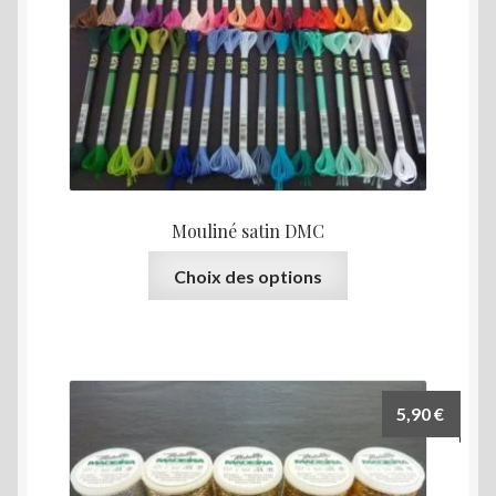
Mouliné satin DMC
Ce
Choix des options
produit
a
plusieurs
variations.
Les
5,90
€
options
peuvent
être