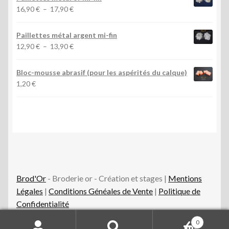
4,10 €
Plage
16,90
€
–
17,90
€
à
de
14,20 €
prix :
Paillettes métal argent mi-fin
16,90 €
Plage
12,90
€
–
13,90
€
à
de
17,90 €
prix :
Bloc-mousse abrasif (pour les aspérités du calque)
12,90 €
1,20
€
à
13,90 €
Brod'Or
- Broderie or - Création et stages |
Mentions
Légales
|
Conditions Généales de Vente
|
Politique de
Confidentialité
0