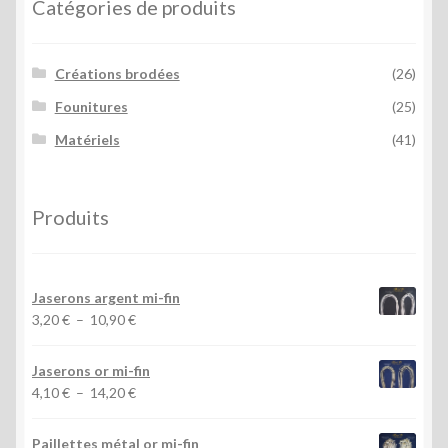
Catégories de produits
Créations brodées
(26)
Founitures
(25)
Matériels
(41)
Produits
Jaserons argent mi-fin
Plage
3,20
€
–
10,90
€
de
prix :
Jaserons or mi-fin
3,20 €
Plage
4,10
€
–
14,20
€
à
de
10,90 €
prix :
Paillettes métal or mi-fin