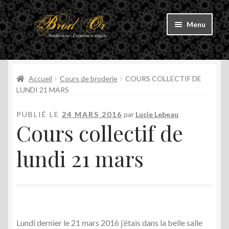
Aller
Aller
Menu
à
au
la
contenu
Accueil
navigation
Accueil
Cours de broderie
COURS COLLECTIF DE
Mon Parcours
LUNDI 21 MARS
Ouvrir
Les cours
PUBLIÉ LE
24 MARS 2016
par
Lucie Lebeau
le
Cours collectif de
menu
L’atelier
enfant
lundi 21 mars
Actualité
Me Contacter
Ouvrir
Boutique
Lundi dernier le 21 mars 2016 j’étais dans la belle salle
le