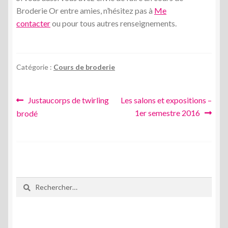
Broderie Or entre amies, n’hésitez pas à
Me
contacter
ou pour tous autres renseignements.
Catégorie :
Cours de broderie
Navigation
Article
Article
Justaucorps de twirling
Les salons et expositions –
précédent :
suivant :
1er semestre 2016
brodé
de
l’article
Rechercher :