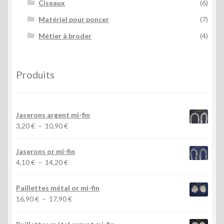
Ciseaux
(6)
Matériel pour poncer
(7)
Métier à broder
(4)
Produits
Jaserons argent mi-fin
Plage
3,20
€
–
10,90
€
de
prix :
Jaserons or mi-fin
3,20 €
Plage
4,10
€
–
14,20
€
à
de
10,90 €
prix :
Paillettes métal or mi-fin
4,10 €
Plage
16,90
€
–
17,90
€
à
de
14,20 €
prix :