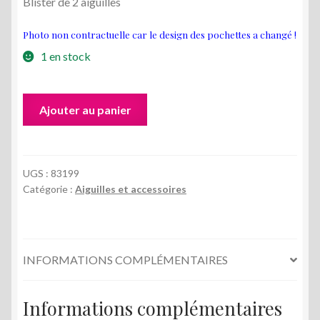
Blister de 2 aiguilles
Photo non contractuelle car le design des pochettes a changé !
1 en stock
quantité
Ajouter au panier
de
Aiguilles
à
boutis
UGS :
83199
Catégorie :
Aiguilles et accessoires
et
trapunto
BOHIN
INFORMATIONS COMPLÉMENTAIRES
Informations complémentaires