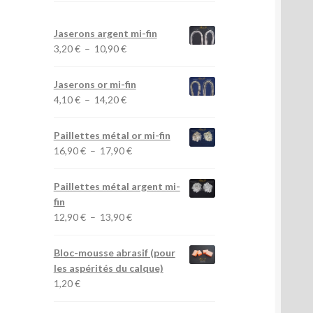
options
peuvent
Jaserons argent mi-fin
être
Plage
3,20
€
–
10,90
€
choisies
de
sur
prix :
a
Jaserons or mi-fin
3,20 €
Plage
page
4,10
€
–
14,20
€
à
de
du
10,90 €
prix :
produit
Paillettes métal or mi-fin
4,10 €
Plage
16,90
€
–
17,90
€
à
de
14,20 €
prix :
Paillettes métal argent mi-
16,90 €
fin
à
Plage
12,90
€
–
13,90
€
17,90 €
de
prix :
Bloc-mousse abrasif (pour
12,90 €
les aspérités du calque)
à
1,20
€
13,90 €