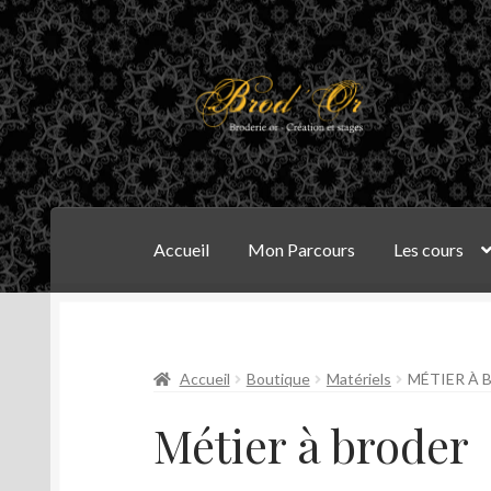
Aller
Aller
à
au
la
contenu
navigation
Accueil
Mon Parcours
Les cours
Accueil
Boutique
Matériels
MÉTIER À 
Métier à broder