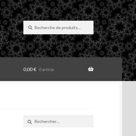
Recherche
Recherche
pour :
0,00
€
0 article
Rechercher :