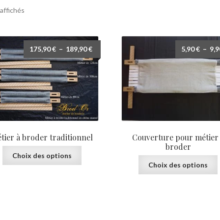
Trié
 affichés
par
popularité
Plage
175,90
€
–
189,90
€
5,90
€
–
9,
de
prix :
175,90 €
à
189,90 €
tier à broder traditionnel
Couverture pour métier
broder
Ce
Choix des options
produit
Choix des options
a
plusieurs
variations.
v
Les
options