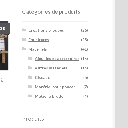
Catégories de produits
Plage
90
€
Créations brodées
(26)
de
Founitures
(25)
prix :
5,90 €
Matériels
(41)
à
Aiguilles et accessoires
(15)
9,90 €
Autres matériels
(16)
Ciseaux
(6)
 à
Matériel pour poncer
(7)
Ce
Métier à broder
(4)
produit
a
plusieurs
Produits
ariations.
Les