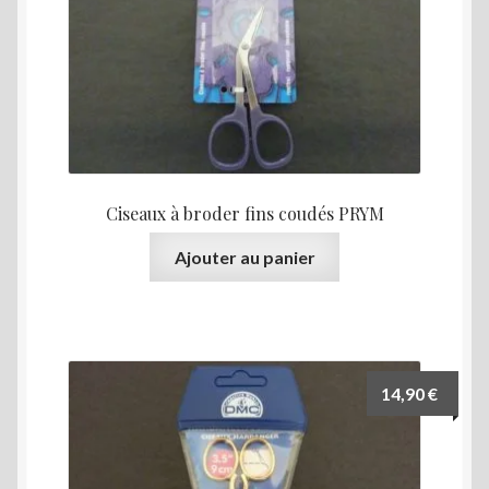
menu
enfant
Ciseaux à broder fins coudés PRYM
Ajouter au panier
14,90
€