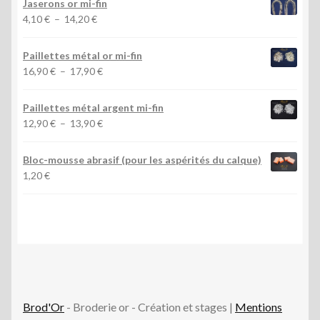
Jaserons or mi-fin
3,20 €
Plage
4,10
€
–
14,20
€
à
de
10,90 €
prix :
Paillettes métal or mi-fin
4,10 €
Plage
16,90
€
–
17,90
€
à
de
14,20 €
prix :
Paillettes métal argent mi-fin
16,90 €
Plage
12,90
€
–
13,90
€
à
de
17,90 €
prix :
Bloc-mousse abrasif (pour les aspérités du calque)
12,90 €
1,20
€
à
13,90 €
Brod'Or
- Broderie or - Création et stages |
Mentions