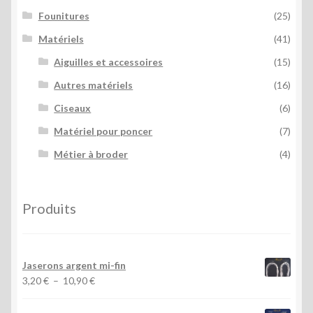
Founitures
(25)
Matériels
(41)
Aiguilles et accessoires
(15)
Autres matériels
(16)
Ciseaux
(6)
Matériel pour poncer
(7)
Métier à broder
(4)
Produits
Jaserons argent mi-fin
Plage
3,20
€
–
10,90
€
de
prix :