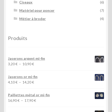
Ciseaux
(6)
Matériel pour poncer
(7)
Métier à broder
(4)
Produits
Jaserons argent mi-fin
Plage
3,20
€
–
10,90
€
de
prix :
Jaserons or mi-fin
3,20 €
Plage
4,10
€
–
14,20
€
à
de
10,90 €
prix :
Paillettes métal or mi-fin
4,10 €
Plage
16,90
€
–
17,90
€
à
de
14,20 €
prix :