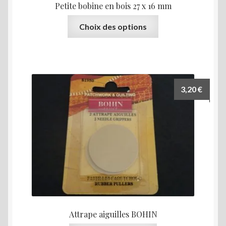
Petite bobine en bois 27 x 16 mm
Ce
Choix des options
produit
a
plusieurs
variations.
Les
3,20
€
options
peuvent
être
choisies
sur
la
page
du
produit
Attrape aiguilles BOHIN