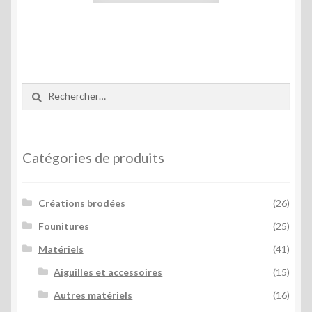
a
plusieurs
variations.
Les
options
Rechercher :
peuvent
être
choisies
sur
Catégories de produits
la
page
Créations brodées
(26)
du
produit
Founitures
(25)
Matériels
(41)
Aiguilles et accessoires
(15)
Autres matériels
(16)