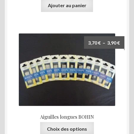
Ajouter au panier
Plage
3,70
€
–
3,90
€
de
prix :
3,70 €
à
3,90 €
Aiguilles longues BOHIN
Ce
Choix des options
produit