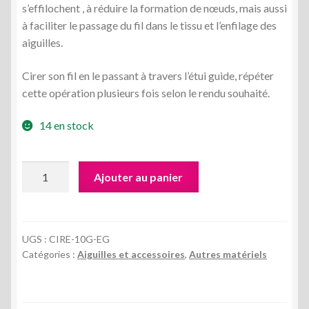
s’effilochent , à réduire la formation de nœuds, mais aussi
à faciliter le passage du fil dans le tissu et l’enfilage des
aiguilles.
Cirer son fil en le passant à travers l’étui guide, répéter
cette opération plusieurs fois selon le rendu souhaité.
14 en stock
quantité
Ajouter au panier
de
Cire
avec
étui
UGS :
CIRE-10G-EG
Catégories :
Aiguilles et accessoires
,
Autres matériels
guide