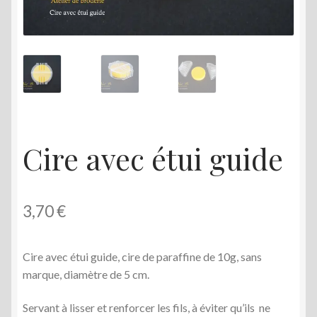
menu
enfant
Cire avec étui guide
3,70
€
Cire avec étui guide, cire de paraffine de 10g, sans
marque, diamètre de 5 cm.
Servant à lisser et renforcer les fils, à éviter qu’ils ne