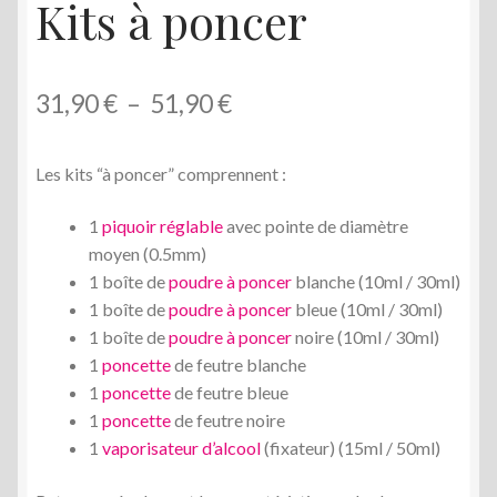
Kits à poncer
Plage
31,90
€
–
51,90
€
de
Les kits “à poncer” comprennent :
prix :
31,90 €
1
piquoir réglable
avec pointe de diamètre
moyen (0.5mm)
à
1 boîte de
poudre à poncer
blanche (10ml / 30ml)
51,90 €
1 boîte de
poudre à poncer
bleue (10ml / 30ml)
1 boîte de
poudre à poncer
noire (10ml / 30ml)
1
poncette
de feutre blanche
1
poncette
de feutre bleue
1
poncette
de feutre noire
1
vaporisateur d’alcool
(fixateur) (15ml / 50ml)