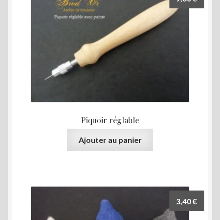
options
peuvent
être
choisies
sur
la
page
du
produit
Piquoir réglable
Ajouter au panier
3,40
€