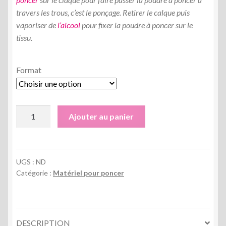
travers les trous, c’est le ponçage. Retirer le calque puis
vaporiser de
l’alcool
pour fixer la poudre à poncer sur le
tissu.
Format
quantité
Ajouter au panier
de
Kits
à
poncer
UGS :
ND
Catégorie :
Matériel pour poncer
DESCRIPTION