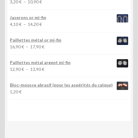
Plage
3,20
€
–
10,90
€
de
prix :
Jaserons or mi-fin
3,20 €
Plage
4,10
€
–
14,20
€
à
de
10,90 €
prix :
Paillettes métal or mi-fin
4,10 €
Plage
16,90
€
–
17,90
€
à
de
14,20 €
prix :
Paillettes métal argent mi-fin
16,90 €
Plage
12,90
€
–
13,90
€
à
de
17,90 €
prix :
Bloc-mousse abrasif (pour les aspérités du calque)
12,90 €
1,20
€
à
13,90 €