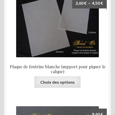
Les
Plage
2,60
€
–
4,50
€
options
de
peuvent
prix :
être
2,60 €
choisies
à
sur
4,50 €
la
page
du
produit
Plaque de feutrine blanche (support pour piquer le
calque)
Ce
Choix des options
produit
a
plusieurs
variations.
Les
9,60
€