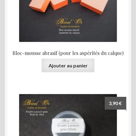
choisies
sur
la
page
du
produit
Bloc-mousse abrasif (pour les aspérités du calque)
Ajouter au panier
3,90
€