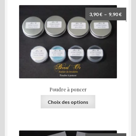
variations.
Les
Plage
3,90
€
–
9,90
€
options
de
peuvent
prix :
être
3,90 €
choisies
à
sur
9,90 €
la
page
du
produit
Poudre à poncer
Ce
Choix des options
produit
a
plusieurs
variations.