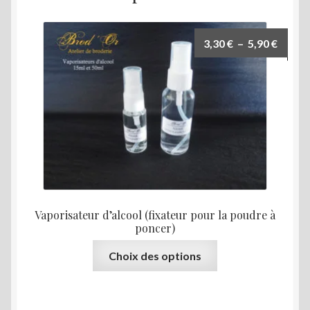
Plage
3,30
€
–
5,90
€
de
prix :
3,30 €
à
5,90 €
Vaporisateur d’alcool (fixateur pour la poudre à
poncer)
Ce
Choix des options
produit
a
plusieurs