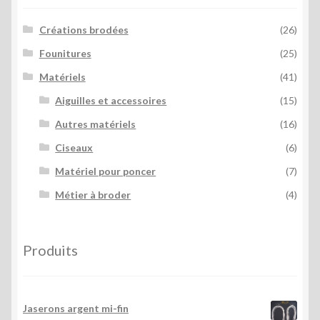
Créations brodées
(26)
Founitures
(25)
Matériels
(41)
Aiguilles et accessoires
(15)
Autres matériels
(16)
Ciseaux
(6)
Matériel pour poncer
(7)
Métier à broder
(4)
Produits
Jaserons argent mi-fin